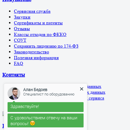
Сервисная служба
Закупки
Сертификаты и патенты
Отзывы
Классы отходов по ФККО
СОУТ
Сохранить лицензию по 174-ФЗ
Законодательство
Полезная информация
FAQ
Контакты
Политика обработки персональных данных
Алан Бедоев
Согласие на обработку персональных данных
Специалист по оборудованию
Согласие на использование cookies и сервиса
Яндекс.Метрика
Здравствуйте!
С удовольствием отвечу на ваши
вопросы!
По виду отхода