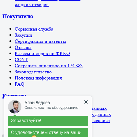
жидких отходов
Покупателю
Сервисная служба
Закупки
Сертификаты и патенты
Отзывы
Классы отходов по ФККО
СОУТ
Сохранить лицензию по 174-ФЗ
Законодательство
Полезная информация
FAQ
Контакты
Алан Бедоев
Специалист по оборудованию
Политика обработки персональных данных
Согласие на обработку персональных данных
Здравствуйте!
Согласие на использование cookies и сервиса
С удовольствием отвечу на ваши
Яндекс.Метрика
вопросы!