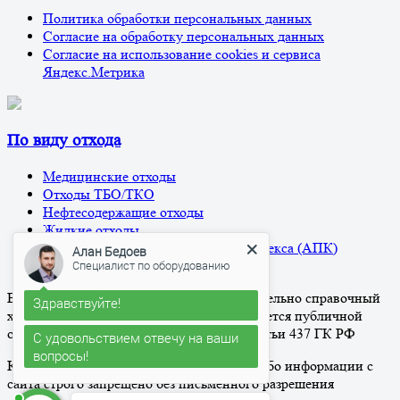
Политика обработки персональных данных
Согласие на обработку персональных данных
Согласие на использование cookies и сервиса
Яндекс.Метрика
По виду отхода
Медицинские отходы
Отходы ТБО/ТКО
Нефтесодержащие отходы
Жидкие отходы
Отходы агро-промышленного комплекса (АПК)
Алан Бедоев
Прочие отходы
Специалист по оборудованию
Вся информация на сайте носит исключительно справочный
Здравствуйте!
характер и ни при каких условиях не является публичной
офертой, определяемой положениями Статьи 437 ГК РФ
С удовольствием отвечу на ваши
вопросы!
Копирование и распространение какой-либо информации с
сайта строго запрещено без письменного разрешения