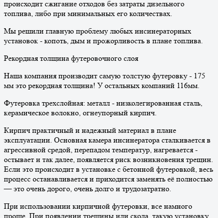
происходит сжигание отходов без затраты дизельного
топлива, либо при минимальных его количествах.
Мы решили главную проблему любых инсинераторных
установок - копоть, дым и прожорливость в плане топлива.
Рекордная толщина футеровочного слоя
Наша компания производит самую толстую футеровку - 175
мм это рекордная толщина! У остальных компаний 116мм.
Футеровка трехслойная: металл - низколегированная сталь,
керамическое волокно, огнеупорный кирпич.
Кирпич практичный и надежный материал в плане
эксплуатации. Основная камера инсинератора сталкивается в
агрессивной средой, перепадом температур, нагревается -
остывает и так далее, появляется риск возникновения трещин.
Если это происходит в установке с бетонной футеровкой, весь
процесс останавливается и приходится заменять её полностью
— это очень дорого, очень долго и трудозатратно.
При использовании кирпичной футеровки, все намного
проще. При появлении трещины или скола, такую установку