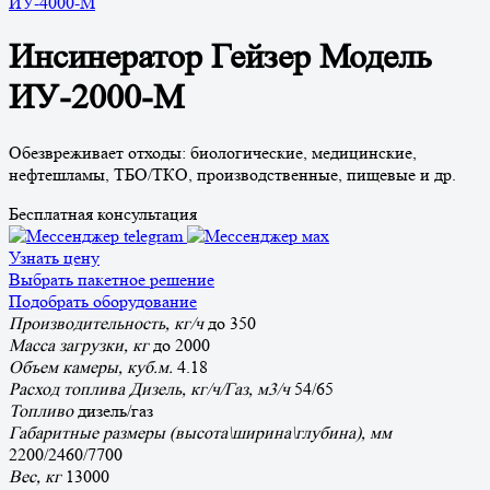
ИУ-4000-М
Инсинератор Гейзер Модель
ИУ-2000-М
Обезвреживает отходы: биологичеcкие, медицинские,
нефтешламы, ТБО/ТКО, производственные, пищевые и др.
Бесплатная консультация
Узнать цену
Выбрать пакетное решение
Подобрать оборудование
Производительность, кг/ч
до 350
Масса загрузки, кг
до 2000
Объем камеры, куб.м.
4.18
Расход топлива Дизель, кг/ч/Газ, м3/ч
54/65
Топливо
дизель/газ
Габаритные размеры (высота\ширина\глубина), мм
2200/2460/7700
Вес, кг
13000