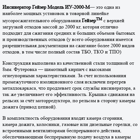
Инсинератор Гейзер Модель ИУ-2000-М
— это одна из
наиболее мощных установок в товарной линейке
ТМ
мусоросжигательного оборудования
Гейзер
с верхней
загрузкой отходов массой до 2000 кг, которая отлично
подходит для сжигания средних и больших объемов бытовых
и производственных отходов (у всего оборудования имеется
разрешительная документация на сжигание более 2000 видов
отходов, в том числе полный состав ТБО, ТКО и ТПО)
Конструкция выполнена из качественной стали толщиной от
8мм. Футеровка — шамотный кирпич с высокими
огнеупорными характеристиками. За счет использования
промежуточного изоляционного слоя исключен перегрев
металлокаркаса, что продлевает срок службы инсинератора, а
так же увеличивает его эффективность. Крышка сдвижная на
рельсах за счёт моторредуктора, по рельсам в сторону камеры
дожига (привод цепной).
В комплектность оборудования входят камера сгорания,
камера дожига, колосники, газовые или дизельные горелки, со
встроенными вентиляторами беспрерывного действия,
обеспечивающими беспрерывную подачу воздуха в камеры