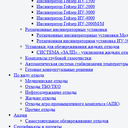
Инсинератор Гейзер ИУ-1500
Инсинератор Гейзер ИУ-2000
Инсинератор Гейзер ИУ-3000
Инсинератор Гейзер ИУ-4000
Инсинератор Гейзер ИУ-2000М/М
Ротационные инсинераторные установки
Ротационные инсинераторные установки Мо
Ротационная инсинераторная установка ИУ-
Установки для обезвреживания жидких отходов
СИСТЕМА «ЗАЛП» - утилизация жидких отх
Комплексы глубокой газоочистки
Автоматическая система стабилизации температур
Готовые концептуальные решения
По виду отхода
Медицинские отходы
Отходы ТБО/ТКО
Нефтесодержащие отходы
Жидкие отходы
Отходы агро-промышленного комплекса (АПК)
Прочие отходы
Акции
Самостоятельное обезвреживание отходов
Сертификаты и патенты