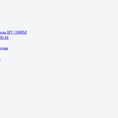
дель ИУ-2000М
500-М
одов
ы